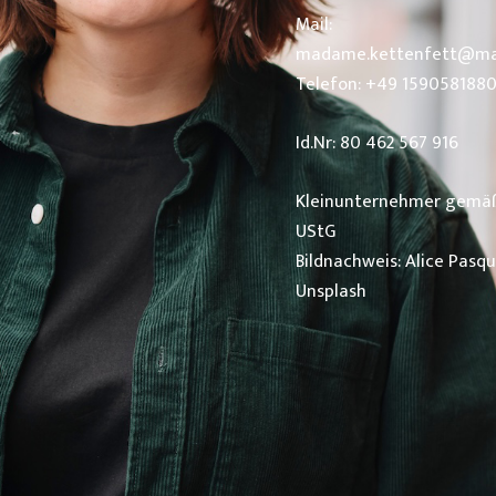
Mail:
madame.kettenfett@mai
Telefon: +49 159058188
Id.Nr: 80 462 567 916
Kleinunternehmer gemäß
UStG
Bildnachweis: Alice Pasqu
Unsplash